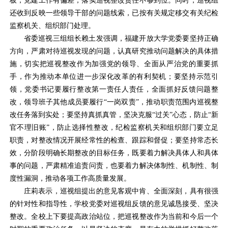
板，党建工作有偏差；落实巡视整改责任不够到位。同时，巡视组
还收到反映一些领导干部的问题线索，已按有关规定移交有关纪检
监察机关、组织部门处理。
省委巡视三组组长赖土发强调，福建开放大学党委要坚持正确
方向，严肃对待巡视发现的问题，认真研究推动问题解决的具体措
施，切实把巡视整改作为加强党的领导、全面从严治党的重要抓
手，作为推动本单位进一步深化改革的有利契机；要坚持示范引
领，党委书记要履行整改第一责任人责任，全面抓好反馈问题整
改，领导班子其他成员要履行“一岗双责”，推动职责范围内巡视整
改任务落到实处；要坚持真抓真管，坚决克服“过关”心态，防止“新
官不理旧账”，防止选择性整改，纪检监察机关和组织部门要立足
职责，对整改情况开展经常性的检查、跟踪和督促；要坚持常态长
效，分阶段明确长期整改的目标任务，既要着力解决具体人和具体
事的问题，严肃精准追责问责，也要着力解决体制性、机制性、制
度性漏洞，推动各项工作高质量发展。
庄莉表示，巡视组提出的意见客观中肯、全面深刻，具有很强
的针对性和指导性，学校党委对巡视组反馈的意见诚恳接受、坚决
整改。全校上下要提高政治站位，把巡视整改作为当前和今后一个