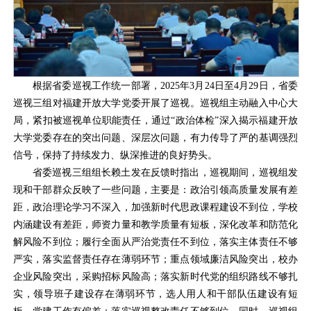
根据省委巡视工作统一部署，2025年3月24日至4月29日，省委
巡视三组对福建开放大学党委开展了巡视。巡视组主动融入中心大
局，紧扣被巡视单位职能责任，通过“政治体检”深入揭示福建开放
大学党委存在的突出问题、深层次问题，有力传导了严的基调强烈
信号，保持了持续发力、纵深推进的良好势头。
省委巡视三组组长赖土发在反馈时指出，巡视期间，巡视组发
现和干部群众反映了一些问题，主要是：政治引领高质量发展有差
距，政治理论学习不深入，加强新时代思政课程建设不到位，学校
内涵建设有差距，师资力量和教学质量有短板，深化改革和防范化
解风险不到位；履行全面从严治党责任不到位，落实主体责任不够
严实，落实监督责任存在薄弱环节；重点领域廉洁风险突出，校办
企业风险突出，采购招标风险高；落实新时代党的组织路线不够扎
实，领导班子建设存在薄弱环节，选人用人和干部队伍建设有短