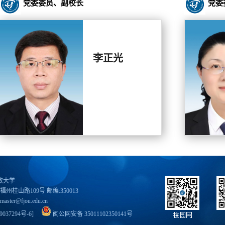
党委委员、副校长
党委
李正光
开放大学
福州桂山路109号 邮编:350013
master@fjou.edu.cn
037294号-6
]
闽公网安备 35011102350141号