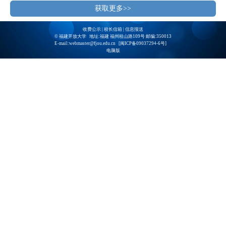
获取更多>>
收费公示
|
校长信箱
|
信息报送
© 福建开放大学 地址:福建 福州桂山路109号 邮编:350013
E-mail:webmaster@fjou.edu.cn [
闽ICP备09037294-6号
]
电脑版