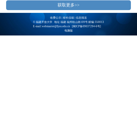
获取更多>>
收费公示
|
校长信箱
|
信息报送
© 福建开放大学 地址:福建 福州桂山路109号 邮编:350013
E-mail:webmaster@fjou.edu.cn [
闽ICP备09037294-6号
]
电脑版