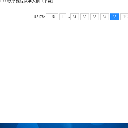
1999秋季课程教学大纲（下载）
...
共517条
上页
1
31
32
33
34
35
下