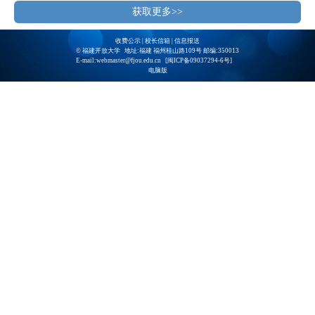
获取更多>>
收费公示
|
校长信箱
|
信息报送
© 福建开放大学 地址:福建 福州桂山路109号 邮编:350013
E-mail:webmaster@fjou.edu.cn [
闽ICP备09037294-6号
]
电脑版