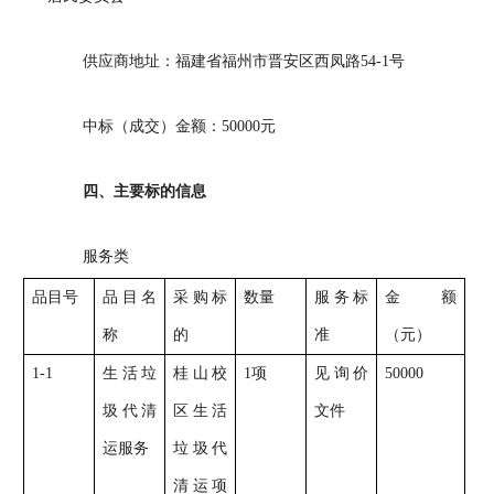
供应商地址：福建省福州市晋安区西凤路
54-1
号
中标（成交）金额：
50000
元
四、主要标的信息
服务类
品目号
品目名
采购标
数量
服务标
金额
称
的
准
（元）
1-1
生活垃
桂山校
1
项
见询价
50000
圾代清
区生活
文件
运服务
垃圾代
清运项