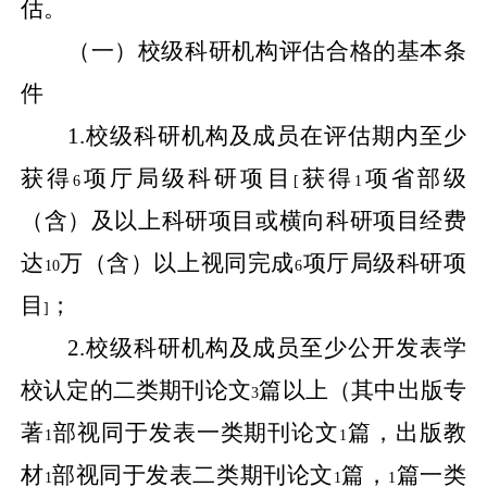
估。
（一）校级科研机构评估合格的基本条
件
1.
校级科研机构及成员在评估期内至少
获得
项厅局级科研项目
获得
项省部级
6
[
1
（含）及以上科研项目或横向科研项目经费
达
万（含）以上视同完成
项厅局级科研项
10
6
目
；
]
2.
校级科研机构及成员至少公开发表学
校认定的二类期刊论文
篇以上（其中出版专
3
著
部视同于发表一类期刊论文
篇，出版教
1
1
材
部视同于发表二类期刊论文
篇，
篇一类
1
1
1