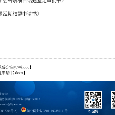
育学会科研项目结题鉴定审批书》
课题延期结题申请书》
定审批书.doc
】
请书.docx
】
开放大学
福州桂山路109号 邮编:350013
master@fjou.edu.cn
037294号-6
]
闽公网安备 35011102350141号