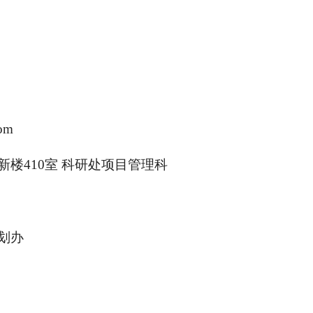
om
楼410室 科研处项目管理科
划办