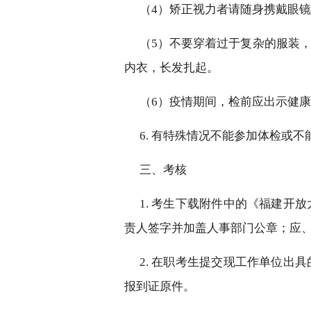
（
4）矫正视力者请随
身携戴眼镜
（
5）不要穿着过于复杂的服装
内衣，长发扎起。
（
6）疫情期间，检前应出示健
6. 有特殊情况不能参加体检或
三、考核
1. 考生下载附件中的《福建
开放
责人签字并加盖人事部门公章；应
2. 在职考生提交现工作单位出
报到证原件。