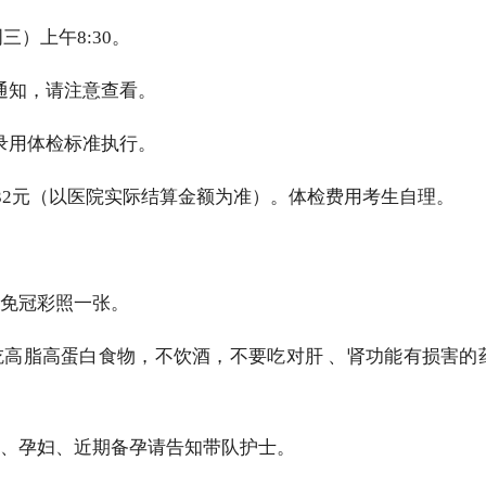
周三）上午
8
:30。
时通知，请注意查看。
员录用体检标准执行。
性432元（以医院实际结算金额为准）。体检费用考生自理。
寸免冠彩照一张。
吃高脂高蛋白食物，不饮酒，不要吃对肝
、肾功能有损害的
期、孕妇、近期备孕请告知带队护士。