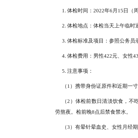
1. 体检时间：202
2
年
6
月
15
日（
2. 体检地点：体检当天上午临
3. 体检标准及项目：参照公务
4. 体检费用：男性422元、女
5. 注意事项：
（
1）携带身份证原件和近期一
（
2）体检前
数日
清淡饮食，不
劳熬夜。检前晚
8点后禁食禁水。
（
3）有晕针晕血史、女性月经