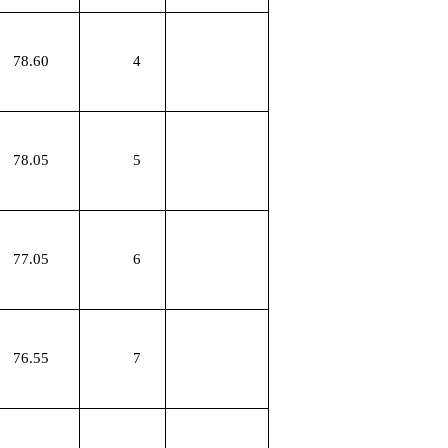
78.60
4
78.05
5
77.05
6
76.55
7