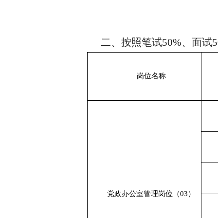
二、按照笔试
5
0%、面试
5
岗位名称
党政办公室
管理岗位（
03）