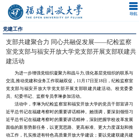
党建工作
支部共建聚合力 同心共融促发展——纪检监察
室党支部与福安开放大学党支部开展支部联建共
建活动
为进一步增强党组织凝聚力和战斗力,强化基层党组织的联系与
交流,推动党建和业务工作双融双促，11月17日至18日，纪检监察室
党支部与福安开放大学党支部开展支部联建共建活动。校党委委
员、纪委书记、监察专员李琳参加活动。
活动中，李琳为纪检监察室和福安开放大学的党员干部宣讲习
近平总书记在福建考察时的重要讲话精神。她强调，要深刻领悟习
近平总书记在福建考察时的重要讲话精神，深刻把握学校改革发展
面临的新形势新任务，以更宽思路、更高标准、更大力度谋划和推
动工作，扎实推进有特色高质量开放大学建设；要以党建联建共建