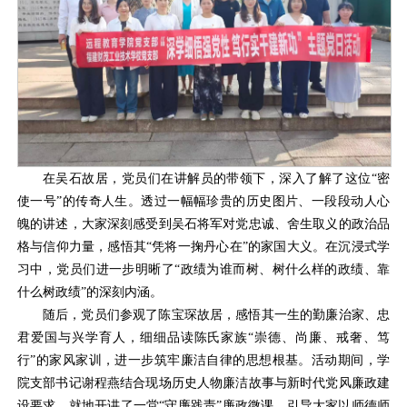
在吴石故居，党员们在讲解员的带领下，深入了解了这位“密
使一号”的传奇人生。透过一幅幅珍贵的历史图片、一段段动人心
魄的讲述，大家深刻感受到吴石将军对党忠诚、舍生取义的政治品
格与信仰力量，感悟其“凭将一掬丹心在”的家国大义。在沉浸式学
习中，党员们进一步明晰了“政绩为谁而树、树什么样的政绩、靠
什么树政绩”的深刻内涵。
随后，党员们参观了陈宝琛故居，感悟其一生的勤廉治家、忠
君爱国与兴学育人，细细品读陈氏家族“崇德、尚廉、戒奢、笃
行”的家风家训，进一步筑牢廉洁自律的思想根基。活动期间，学
院支部书记谢程燕结合现场历史人物廉洁故事与新时代党风廉政建
设要求，就地开讲了一堂“守廉践责”廉政微课，引导大家以师德师