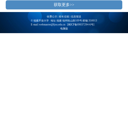
获取更多>>
收费公示
|
校长信箱
|
信息报送
© 福建开放大学 地址:福建 福州桂山路109号 邮编:350013
E-mail:webmaster@fjou.edu.cn [
闽ICP备09037294-6号
]
电脑版